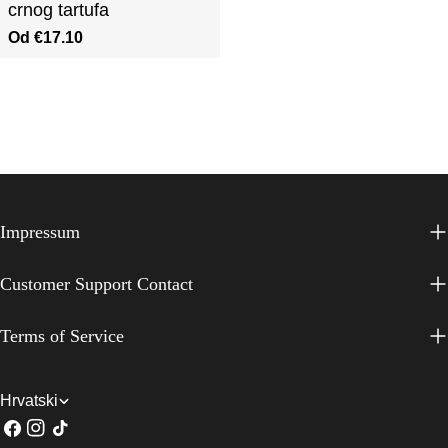
crnog tartufa
Redovna
Od €17.10
cijena
Impressum
Customer Support Contact
Terms of Service
J
Hrvatski
Facebook
Instagram
TikTok
e