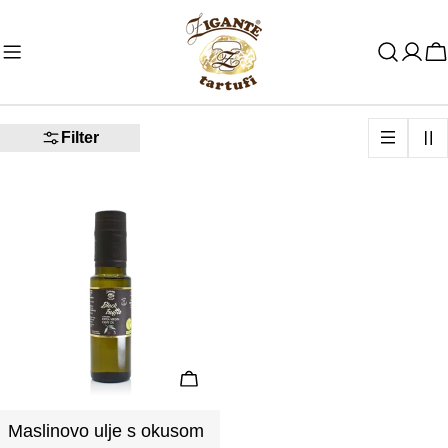
Preskoči
na
K
sadržaj
Filter
Odaberite Opcije
Maslinovo ulje s okusom