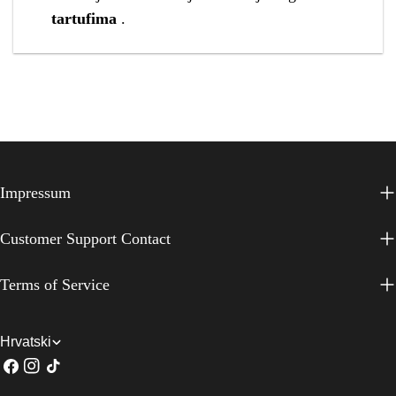
tartufima
.
Impressum
Customer Support Contact
Terms of Service
J
Hrvatski
Facebook
Instagram
TikTok
e