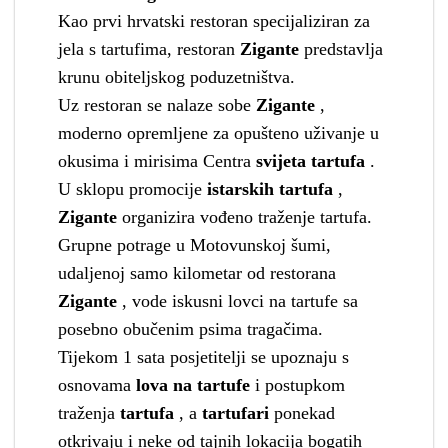
Kao prvi hrvatski restoran specijaliziran za
jela s tartufima, restoran
Zigante
predstavlja
krunu obiteljskog poduzetništva.
Uz restoran se nalaze sobe
Zigante
,
moderno opremljene za opušteno uživanje u
okusima i mirisima Centra
svijeta
tartufa
.
U sklopu promocije
istarskih tartufa
,
Zigante
organizira vođeno traženje tartufa.
Grupne potrage u Motovunskoj šumi,
udaljenoj samo kilometar od restorana
Zigante
, vode iskusni lovci na tartufe sa
posebno obučenim psima tragačima.
Tijekom 1 sata posjetitelji se upoznaju s
osnovama
lova na tartufe
i postupkom
traženja
tartufa
, a
tartufari
ponekad
otkrivaju i neke od tajnih lokacija bogatih