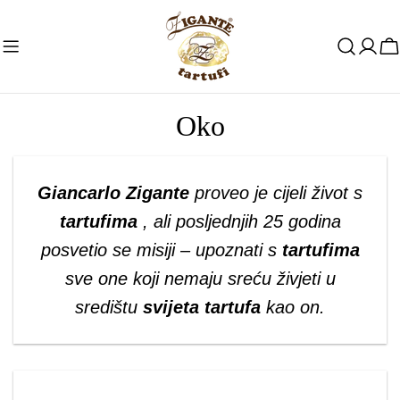
Preskoči
na
K
sadržaj
Oko
Giancarlo Zigante
proveo je cijeli život s
tartufima
, ali posljednjih 25 godina
posvetio se misiji – upoznati s
tartufima
sve one koji nemaju sreću živjeti u
središtu
svijeta tartufa
kao on.